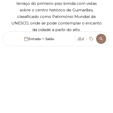
terraço do primeiro piso brinda com vistas
sobre o centro histórico de Guimarães,
classificado como Património Mundial da
UNESCO, onde se pode contemplar o encanto
da cidade a partir do alto.
Entrada — Saída
2
Aceder / Registar-se
Quando
Promoção
Gerir a minha reserva
Quem
Quarto 1
adultos
2
Desde 13 anos
crianças
0
Até 12 anos
Acrescentar quarto
Aplicar