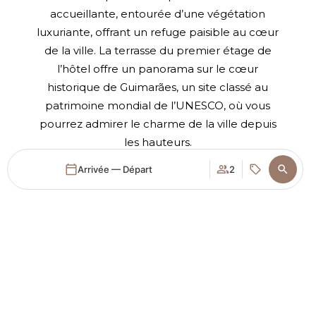
accueillante, entourée d’une végétation
luxuriante, offrant un refuge paisible au cœur
de la ville. La terrasse du premier étage de
l’hôtel offre un panorama sur le cœur
historique de Guimarães, un site classé au
patrimoine mondial de l’UNESCO, où vous
pourrez admirer le charme de la ville depuis
les hauteurs.
Arrivée — Départ
2
Se connecter / Adhérez
Quand
Promotion
Gérer ma réservation
Qui
Chambre​ 1
adultes
2
De 13 ans