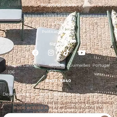
Política de Cookies
Cookie Settings
FAQ
Políticas do Hotel
Siga-nos
Rua de Camões,
4810-
Guimarães
Portugal
106
442
RNET: 9840
A minha reserva
Desenvolvido por
Mirai
DISPOMOS DE LIVRO DE RECLAMAÇÕES ELETRÓNICO.
PODE ACEDER À PLATAFORMA DIGITAL EM:
LIVRORECLAMACOES.PT