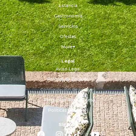
Estancia
Gastronomía
Servicios
Ofertas
More
Legal
Aviso Legal
Política de Cookies
Configuración de cookies
Preguntas Frecuentes
Políticas del Hotel
Síganos