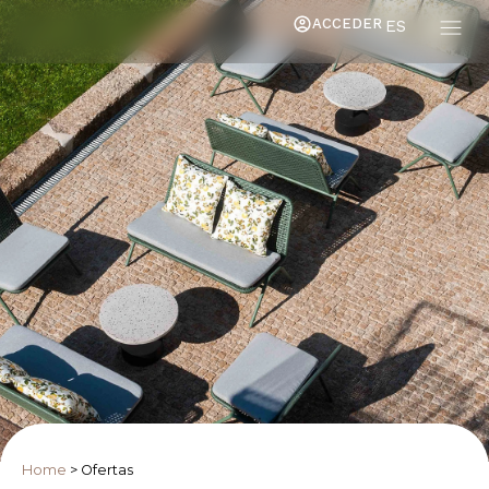
ACCEDER
ES
Home
>
Ofertas