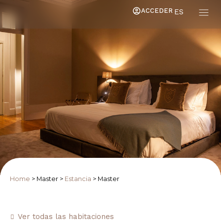
ACCEDER
ES
Home
>
Master
>
Estancia
>
Master
Ver todas las habitaciones