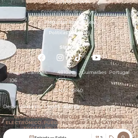
Política de Cookies
Configuración de cookies
Preguntas Frecuentes
Políticas del Hotel
Síganos
Rua de Camões,
4810-
Guimarães
Portugal
106
442
RNET: 9840
Mi reserva
Desarrollado por
Mirai
DISPONEMOS DE LIBRO DE RECLAMACIONES
ELECTRÓNICO. PUEDE ACCEDER A LA PLATAFORMA
DIGITAL EN: LIVRORECLAMACOES.PT
Entrada — Salida
2