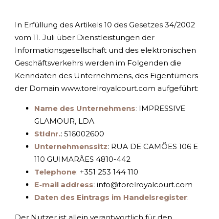
In Erfüllung des Artikels 10 des Gesetzes 34/2002
vom 11. Juli über Dienstleistungen der
Informationsgesellschaft und des elektronischen
Geschäftsverkehrs werden im Folgenden die
Kenndaten des Unternehmens, des Eigentümers
der Domain www.torelroyalcourt.com aufgeführt:
Name des Unternehmens
: IMPRESSIVE
GLAMOUR, LDA
StIdnr.
:
516002600
Unternehmenssitz
: RUA DE CAMÕES 106 E
110 GUIMARÃES 4810-442
Teleph
one
: +351
253 144 110
E-mail address
: info@torelroyalcourt.com
Daten des Eintrags im Handelsregister
:
Der Nutzer ist allein verantwortlich für den