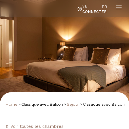
SE
FR
CONNECTER
Home
>
Classique avec Balcon
>
Séjour
>
Classique avec Balcon
Voir toutes les chambres