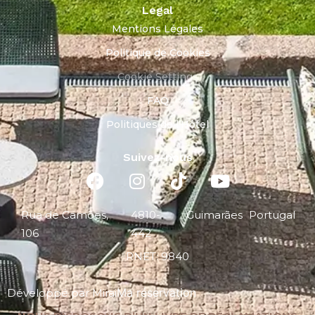
Legal
Mentions Légales
Politique de Cookies
Cookie Settings
FAQ
Politiques de l’Hôtel
Suivez-nous
Rua de Camões,
4810-
Guimarães
Portugal
106
442
RNET: 9840
Ma réservation
Développé par
Mirai